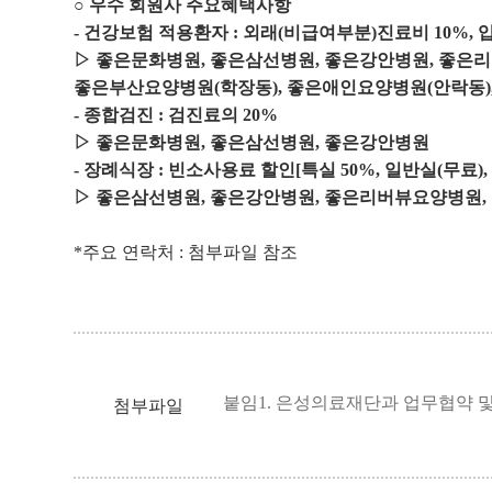
○
우수 회원사 주요혜택사항
-
건강보험 적용환자
:
외래
(
비급여부분
)
진료비
10%,
▷
좋은문화병원
,
좋은삼선병원
,
좋은강안병원
,
좋은리
좋은부산요양병원
(
학장동
),
좋은애인요양병원
(
안락동
-
종합검진
:
검진료의
20%
▷
좋은문화병원
,
좋은삼선병원
,
좋은강안병원
-
장례식장
:
빈소사용료 할인
[
특실
50%,
일반실
(
무료
)
▷
좋은삼선병원
,
좋은강안병원
,
좋은리버뷰요양병원
,
*주요 연락처 : 첨부파일 참조
붙임1. 은성의료재단과 업무협약 및 
첨부파일