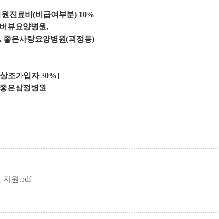
입원진료비
(
비급여부분
) 10%
버뷰요양병원
,
),
좋은사랑요양병원
(
괴정동
)
,
상조가입자
30%]
좋은삼정병원
지원.pdf