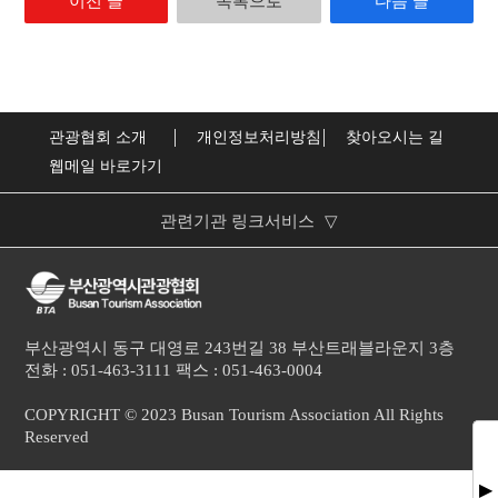
이전 글
목록으로
다음 글
관광협회 소개
개인정보처리방침
찾아오시는 길
웹메일 바로가기
관련기관 링크서비스
▽
부산광역시
한국관광협회중앙회
문화체육관광부
부산광역시 동구 대영로 243번길 38 부산트래블라운지 3층
전화 : 051-463-3111 팩스 : 051-463-0004
한국관광공사
COPYRIGHT © 2023 Busan Tourism Association All Rights
Reserved
▶