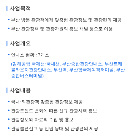
사업목적
관광진흥개발기금 융자
자료실
부산 방문 관광객에게 맞춤형 관광정보 및 관광편의 제공
관광종사원 자격증 발급
주요사업
부산 관광정책 및 관광자원의 홍보 채널 등으로 이용
관광협회 소식지
알림마당
사업개요
안내소 현황 : 7개소
부산 관광안내소 운영사업
관광안내소
(김해공항 국제선·국내선, 부산종합관광안내소, 부산트래
블라운지관광안내소, 부산역, 부산항국제여객터미널, 부산
부산국제관광전
종합버스터미널)
국제크루즈관광 활성화 사업
사업내용
부산‧후쿠오카 아시아 게이
국내·외관광객 맞춤형 관광정보 제공
트웨이
관광트렌드 변화에 따른 신규 관광시책 홍보
관광 모니터링 점검단 운영
관광정보와 자료의 수집 및 홍보
국내개최 관광전 부산홍보관
관광불편신고 등 민원 응대 및 관광편의 제공
운영