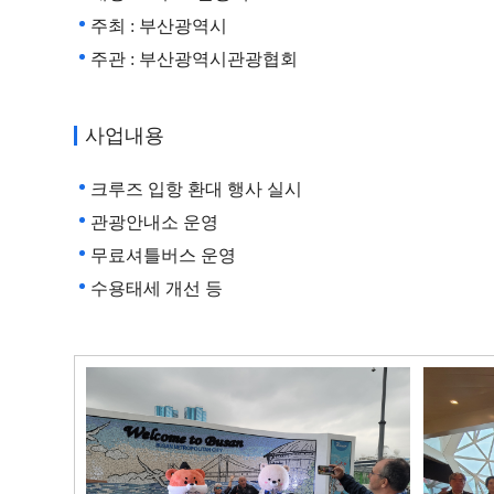
주최 : 부산광역시
부산‧후
주관 : 부산광역시관광협회
웨이
관광 모
사업내용
국내개
크루즈 입항 환대 행사 실시
운영
여행 수
관광안내소 운영
무료셔틀버스 운영
스마트 
수용태세 개선 등
업