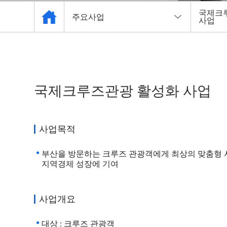
국제크
주요사업
사업
관광협회 소개
관광공
관광 사업체 현황
관광의 
국제크루즈관광 활성화 사업
자료실
관광진
주요사업
관광종
사업목적
알림마당
관광협
부산을 방문하는 크루즈 관광객에게 최상의 맞춤형 서
지역경제 성장에 기여
관광안내소
부산 
사업개요
부산국
대상 : 크루즈 관광객
국제크