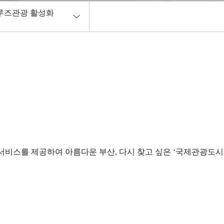
루즈관광 활성화
제회
날 기념행사
흥개발기금 융자
사원 자격증 발급
회 소식지
비스를 제공하여 아름다운 부산, 다시 찾고 싶은 ‘국제관광도시
관광안내소 운영사업
제관광전
루즈관광 활성화 사업