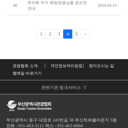
제10회 우수 해양관광상품 공모전
60
2026-03-13
안내
1
2
3
4
5
»
관광협회 소개
개인정보처리방침
찾아오시는 길
웹메일 바로가기
관련기관 링크서비스
▽
부산광역시
한국관광협회중앙회
부산광역시 동구 대영로 243번길 38 부산트래블라운지 3층
문화체육관광부
전화 : 051-463-3111 팩스 : 051-463-0004