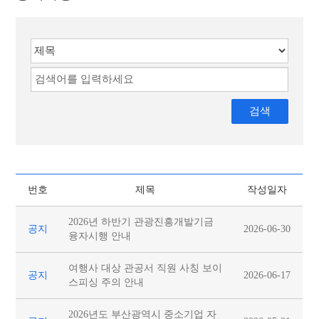
자료실
채용공고
주요사업
알림마당
관광안내소
번호
제목
작성일자
2026년 하반기 관광진흥개발기금
공지
2026-06-30
융자시행 안내
여행사 대상 관공서 직원 사칭 보이
공지
2026-06-17
스피싱 주의 안내
2026년도 부산광역시 중소기업 자